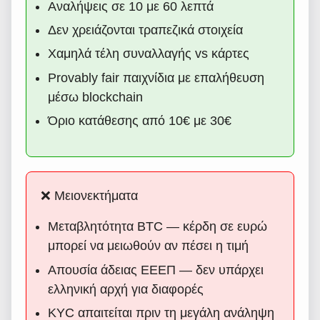
Αναλήψεις σε 10 με 60 λεπτά
Δεν χρειάζονται τραπεζικά στοιχεία
Χαμηλά τέλη συναλλαγής vs κάρτες
Provably fair παιχνίδια με επαλήθευση
μέσω blockchain
Όριο κατάθεσης από 10€ με 30€
❌ Μειονεκτήματα
Μεταβλητότητα BTC — κέρδη σε ευρώ
μπορεί να μειωθούν αν πέσει η τιμή
Απουσία άδειας ΕΕΕΠ — δεν υπάρχει
ελληνική αρχή για διαφορές
KYC απαιτείται πριν τη μεγάλη ανάληψη