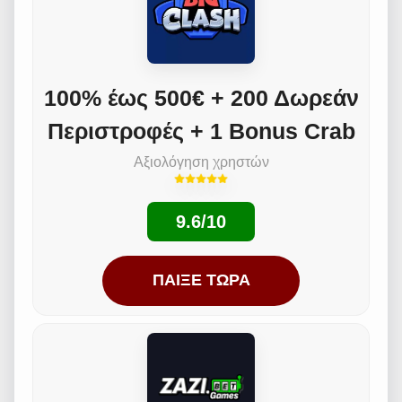
100% έως 500€ + 200 Δωρεάν
Περιστροφές + 1 Bonus Crab
Αξιολόγηση χρηστών
9.6/10
ΠΑΊΞΕ ΤΏΡΑ