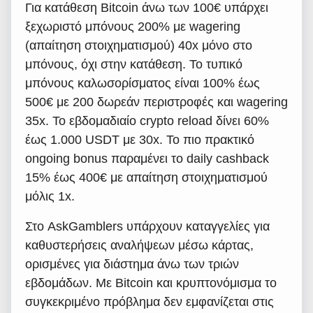
Για κατάθεση Bitcoin άνω των 100€ υπάρχει
ξεχωριστό μπόνους 200% με wagering
(απαίτηση στοιχηματισμού) 40x μόνο στο
μπόνους, όχι στην κατάθεση. Το τυπικό
μπόνους καλωσορίσματος είναι 100% έως
500€ με 200 δωρεάν περιστροφές και wagering
35x. Το εβδομαδιαίο crypto reload δίνει 60%
έως 1.000 USDT με 30x. Το πιο πρακτικό
ongoing bonus παραμένει το daily cashback
15% έως 400€ με απαίτηση στοιχηματισμού
μόλις 1x.
Στο AskGamblers υπάρχουν καταγγελίες για
καθυστερήσεις αναλήψεων μέσω κάρτας,
ορισμένες για διάστημα άνω των τριών
εβδομάδων. Με Bitcoin και κρυπτονόμισμα το
συγκεκριμένο πρόβλημα δεν εμφανίζεται στις