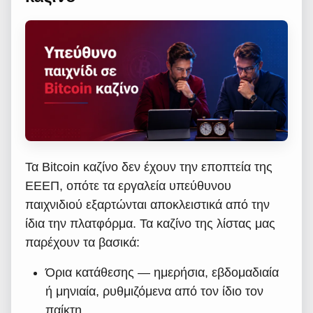
Τα Bitcoin καζίνο δεν έχουν την εποπτεία της
ΕΕΕΠ, οπότε τα εργαλεία υπεύθυνου
παιχνιδιού εξαρτώνται αποκλειστικά από την
ίδια την πλατφόρμα. Τα καζίνο της λίστας μας
παρέχουν τα βασικά:
Όρια κατάθεσης — ημερήσια, εβδομαδιαία
ή μηνιαία, ρυθμιζόμενα από τον ίδιο τον
παίκτη