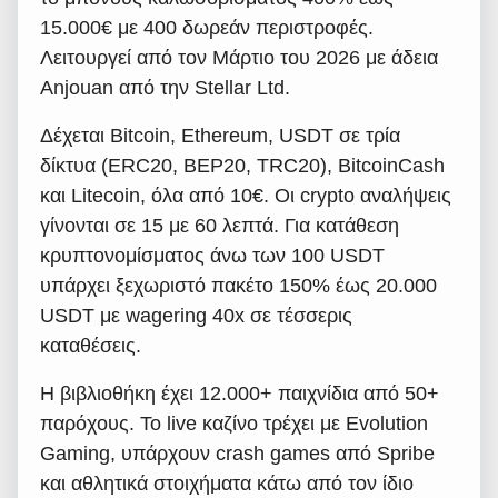
15.000€ με 400 δωρεάν περιστροφές.
Λειτουργεί από τον Μάρτιο του 2026 με άδεια
Anjouan από την Stellar Ltd.
Δέχεται Bitcoin, Ethereum, USDT σε τρία
δίκτυα (ERC20, BEP20, TRC20), BitcoinCash
και Litecoin, όλα από 10€. Οι crypto αναλήψεις
γίνονται σε 15 με 60 λεπτά. Για κατάθεση
κρυπτονομίσματος άνω των 100 USDT
υπάρχει ξεχωριστό πακέτο 150% έως 20.000
USDT με wagering 40x σε τέσσερις
καταθέσεις.
Η βιβλιοθήκη έχει 12.000+ παιχνίδια από 50+
παρόχους. Το live καζίνο τρέχει με Evolution
Gaming, υπάρχουν crash games από Spribe
και αθλητικά στοιχήματα κάτω από τον ίδιο