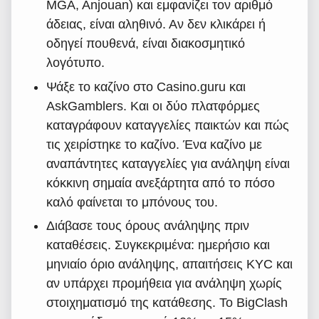
MGA, Anjouan) και εμφανίζει τον αριθμό
άδειας, είναι αληθινό. Αν δεν κλικάρει ή
οδηγεί πουθενά, είναι διακοσμητικό
λογότυπο.
Ψάξε το καζίνο στο Casino.guru και
AskGamblers. Και οι δύο πλατφόρμες
καταγράφουν καταγγελίες παικτών και πώς
τις χειρίστηκε το καζίνο. Ένα καζίνο με
αναπάντητες καταγγελίες για ανάληψη είναι
κόκκινη σημαία ανεξάρτητα από το πόσο
καλό φαίνεται το μπόνους του.
Διάβασε τους όρους ανάληψης πριν
καταθέσεις. Συγκεκριμένα: ημερήσιο και
μηνιαίο όριο ανάληψης, απαιτήσεις KYC και
αν υπάρχει προμήθεια για ανάληψη χωρίς
στοιχηματισμό της κατάθεσης. Το BigClash