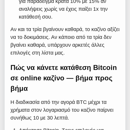
για παράδειγμα κρατά 10% με 15% αν
αναλήψεις χωρίς να έχεις παίξει 1x την
κατάθεσή σου.
Αν και τα τρία βγαίνουν καθαρά, το καζίνο αξίζει
να το δοκιμάσεις. Αν κάποιο από τα τρία δεν
βγαίνει καθαρά, υπάρχουν αρκετές άλλες
επιλογές στη λίστα μας.
Πώς να κάνετε κατάθεση Bitcoin
σε online καζίνο — βήμα προς
βήμα
Η διαδικασία από την αγορά BTC μέχρι τα
χρήματα στον λογαριασμό του καζίνο παίρνει
συνήθως 10 με 30 λεπτά.