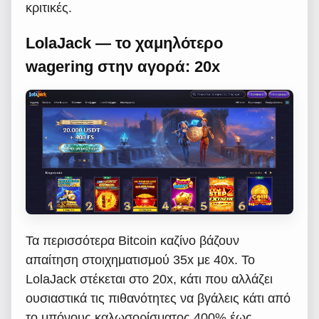
κριτικές.
LolaJack — το χαμηλότερο
wagering στην αγορά: 20x
Τα περισσότερα Bitcoin καζίνο βάζουν
απαίτηση στοιχηματισμού 35x με 40x. Το
LolaJack στέκεται στο 20x, κάτι που αλλάζει
ουσιαστικά τις πιθανότητες να βγάλεις κάτι από
το μπόνους καλωσορίσματος 400% έως